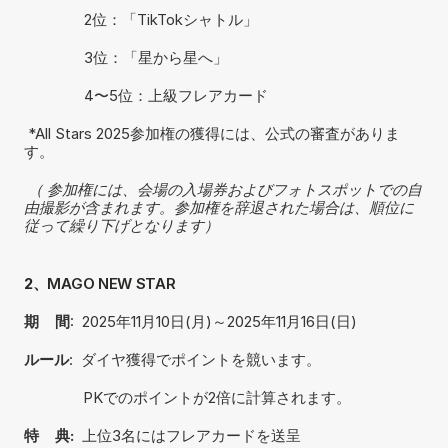
               2位：「TikTokシャトル」
               3位：「星から星へ」
               4〜5位：上級フレアカード
 *All Stars 2025参加権の獲得には、公式の審査がありま
す。
（ 参加権には、会場の入場券およびフォトスポットでの自
由撮影が含まれます。参加権を辞退された場合は、順位に
従って繰り下げとなります）
2、
MAGO NEW STAR
期    間
:  2025年11月10日(月)～2025年11月16日(日)
ルール
:  ダイヤ獲得でポイントを競います。
         　  PKでのポイントが2倍に計算されます。
特    典:  
上位3名にはフレアカードを送呈